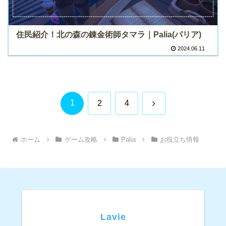
住民紹介！北の森の錬金術師タマラ｜Palia(パリア)
2024.06.11
1
次
2
4
へ
ホーム
ゲーム攻略
Palia
お役立ち情報
Lavie