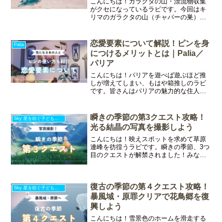
こんにちは！ガラクタの山・漂流物収集
がクセになっているラビです。今回はキ
リマのガラクタの山（チャパーの巣）と
バハリの漂流物限定レシピの入手率を確
認するためのツールを製作しました！
SNSでシェアして自分の進捗をアピール
恋愛要素について解説！ピンを身
Palia
したり、備忘録として活用
につけるメリットとは｜Palia／
パリア
こんにちは！パリアを遊べば遊ぶほど推
しが増えてしまい、もはや箱推しのラビ
です。皆さんはパリアの魅力的な住人た
ちと友情を育んでいますか？一部のキャ
ラクターは友情だけではなく恋愛関係に
発展することもあるんですよ。今回はパ
瞬きの季節の第3クエスト攻略！
Sky 星を紡ぐ子どもたち
リアの恋愛要素について深
光る結晶の写真を撮影しよう
こんにちは！映えスポットを求めて草原
連峰を彷徨うラビです。瞬きの季節、3つ
目のクエストが解禁されました！みなさ
んカメラの準備はいいですか？今回の記
事では3つ目の季節のクエストの攻略情報
をお伝えしていきます。この記事でわか
復古の季節の第４クエスト攻略！
ること瞬きの季節のク
Sky 星を紡ぐ子どもたち
暴風域・原罪クリアで花鳥郷を復
興しよう
こんにちは！雪景色のホームを滑走する