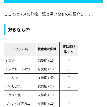
ここではレスの好物一覧と嫌いなものを紹介します。
好きなもの
常に受け
アイテム名
親密度の変動
取るか
心百合
恋愛度＋10
〇
チョコレートの箱
恋愛度＋10
〇
シトリン
友情度＋40
〇
バハリガニ
友情度＋10
〇
トゲクリ蟹
友情度＋10
〇
ヴァンパイアガニ
友情度＋10
〇