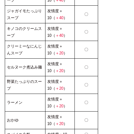
ープ
10（
＋40
）
ジャガイモたっぷり
友情度＋
〇
スープ
10（
＋40
）
キノコのクリームス
友情度＋
〇
ープ
10（
＋40
）
クリーミーなにんじ
友情度＋
〇
んスープ
10（
＋20
）
友情度＋
セルヌーク煮込み麺
〇
10（
＋20
）
野菜たっぷりのスー
友情度＋
〇
プ
10（
＋20
）
友情度＋
ラーメン
〇
10（
＋20
）
友情度＋
おかゆ
〇
10（
＋20
）