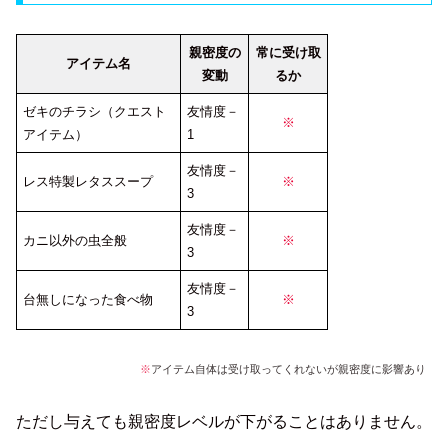
親密度の
常に受け取
アイテム名
変動
るか
ゼキのチラシ（クエスト
友情度－
※
アイテム）
1
友情度－
レス特製レタススープ
※
3
友情度－
カニ以外の虫全般
※
3
友情度－
台無しになった食べ物
※
3
※
アイテム自体は受け取ってくれないが親密度に影響あり
ただし与えても親密度レベルが下がることはありません。