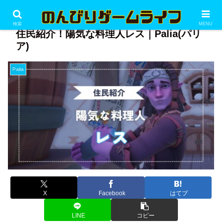
PR
検索
MENU
住民紹介！陽気な料理人レス｜Palia(パリ
ア)
Palia
X
Facebook
はてブ
LINE
コピー