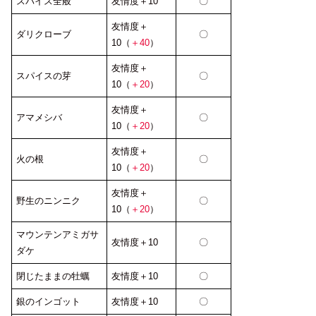
スパイス全般
友情度＋10
〇
友情度＋
ダリクローブ
〇
10（
＋40
）
友情度＋
スパイスの芽
〇
10（
＋20
）
友情度＋
アマメシバ
〇
10（
＋20
）
友情度＋
火の根
〇
10（
＋20
）
友情度＋
野生のニンニク
〇
10（
＋20
）
マウンテンアミガサ
友情度＋10
〇
ダケ
閉じたままの牡蠣
友情度＋10
〇
銀のインゴット
友情度＋10
〇