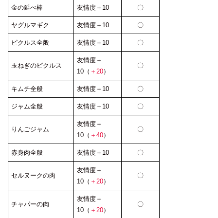
金の延べ棒
友情度＋10
〇
ヤグルマギク
友情度＋10
〇
ピクルス全般
友情度＋10
〇
友情度＋
玉ねぎのピクルス
〇
10（
＋20
）
キムチ全般
友情度＋10
〇
ジャム全般
友情度＋10
〇
友情度＋
りんごジャム
〇
10（
＋40
）
赤身肉全般
友情度＋10
〇
友情度＋
セルヌークの肉
〇
10（
＋20
）
友情度＋
チャパーの肉
〇
10（
＋20
）