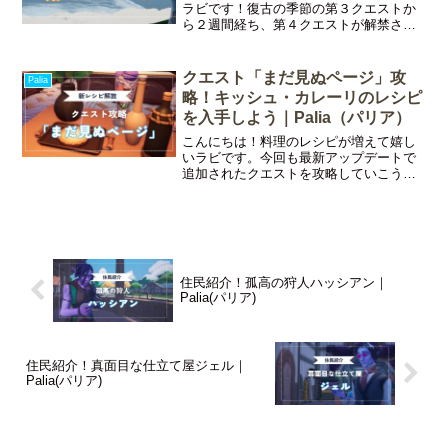
ラビです！復古の季節の第３クエストか
ら２週間経ち、第４クエストが解禁され
ました。今までは週に一回クエスト解禁
されていたので待ち遠しかったです♪今回
の記事では４つ目の季節のクエストの攻
クエスト「まだ見ぬページ」攻
Palia
略情報をお伝えしていき
略！キッシュ・カレーリのレシピ
を入手しよう｜Palia（パリア）
こんにちは！料理のレシピが増えて嬉し
いラビです。今回も最新アップデートで
追加されたクエストを攻略していこうと
思います♪今回はクエスト「まだ見ぬペー
ジ」の攻略情報をお届けします！今回の
記事でわかることクエスト「まだ見ぬペ
ージ」について「まだ見
住民紹介！孤高の狩人ハッシアン｜
Palia(パリア)
住民紹介！真面目な仕立て屋ジェル｜
Palia(パリア)