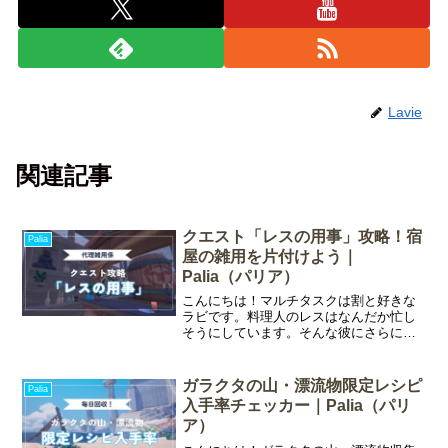
Lavie
関連記事
クエスト「レスの用事」攻略！宿
Palia
屋の雑用を片付けよう｜
Palia（パリア）
こんにちは！マルチタスクは割と好きな
ラビです。料理人のレスはなんだか忙し
そうにしています。そんな彼にさらに仕
事が舞い込んできました。今回はレスの
クエスト「レスの用事」の攻略情報をお
届けします！今回の記事でわかることク
ガラクタの山・漂流物限定レシピ
Palia
エスト「レスの用事」につ
入手率チェッカー｜Palia（パリ
ア）