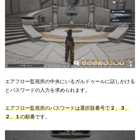
エアフロー監視所の中央にいるガルドゥールに話しかける
とパスワードの入力を求められます。
エアフロー監視所のパスワードは選択肢番号で
２
、
３
、
２
、
１
の順番
です。