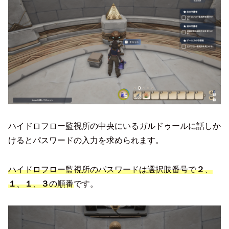
ハイドロフロー監視所の中央にいるガルドゥールに話しか
けるとパスワードの入力を求められます。
ハイドロフロー監視所のパスワードは選択肢番号で
２
、
１
、
１
、
３
の順番
です。