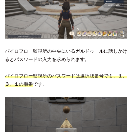
パイロフロー監視所の中央にいるガルドゥールに話しかけ
るとパスワードの入力を求められます。
パイロフロー監視所のパスワードは選択肢番号で
１
、
１
、
３
、
１
の順番
です。