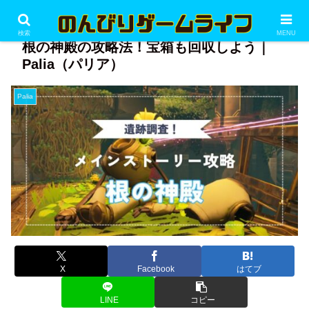
PR
検索
MENU
根の神殿の攻略法！宝箱も回収しよう｜
Palia（パリア）
Palia
X
Facebook
はてブ
LINE
コピー