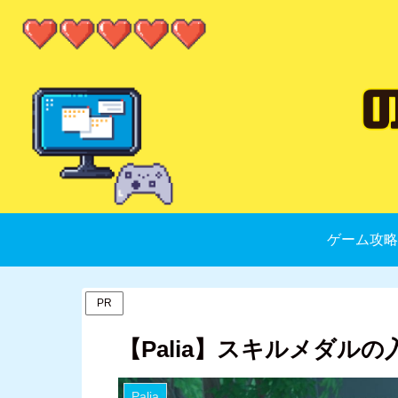
ゲーム攻略
PR
【Palia】スキルメダル
Palia