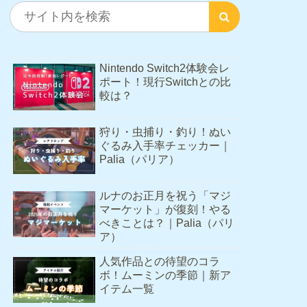
Nintendo Switch2体験会レ
ポート！現行Switchとの比
較は？
狩り・虫捕り・釣り！ぬい
ぐるみ入手率チェッカー｜
Palia（パリア）
ルナのお正月を祝う「マジ
マーケット」が復刻！やる
べきことは？｜Palia（パリ
ア）
人気作品との待望のコラ
ボ！ムーミンの季節｜新ア
イテム一覧