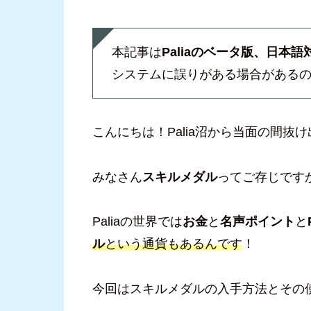
本記事は
Paliaのベータ版、日本語
システムに誤りがある場合がある
こんにちは！Palia沼から当面の間抜
みなさん
スキルメダル
ってご存じです
Paliaの世界では
お金
と
名声ポイント
と
ル
という通貨もあるんです
！
今回はスキルメダルの入手方法とその