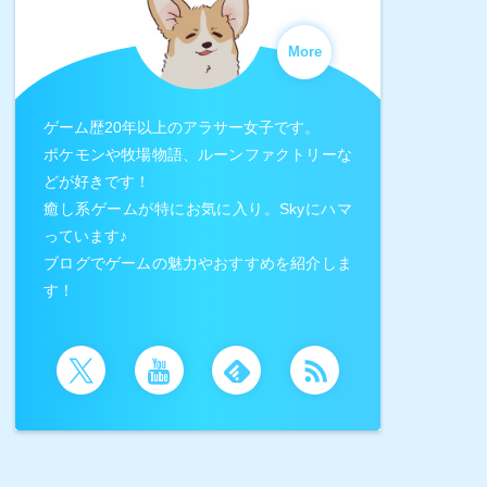
More
ゲーム歴20年以上のアラサー女子です。
ポケモンや牧場物語、ルーンファクトリーな
どが好きです！
癒し系ゲームが特にお気に入り。Skyにハマ
っています♪
ブログでゲームの魅力やおすすめを紹介しま
す！