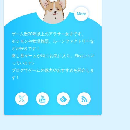
More
ゲーム歴20年以上のアラサー女子です。
ポケモンや牧場物語、ルーンファクトリーな
どが好きです！
癒し系ゲームが特にお気に入り。Skyにハマ
っています♪
ブログでゲームの魅力やおすすめを紹介しま
す！