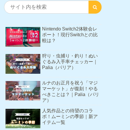
Nintendo Switch2体験会レ
ポート！現行Switchとの比
較は？
狩り・虫捕り・釣り！ぬい
ぐるみ入手率チェッカー｜
Palia（パリア）
ルナのお正月を祝う「マジ
マーケット」が復刻！やる
べきことは？｜Palia（パリ
ア）
人気作品との待望のコラ
ボ！ムーミンの季節｜新ア
イテム一覧