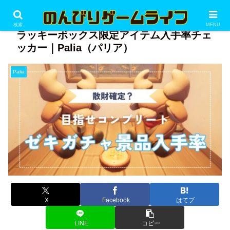
PR
検索
MENU
ラッキーボックス限定アイテム入手率チェ
ッカー｜Palia（パリア）
Palia
X
Facebook
はてブ
LINE
コピー