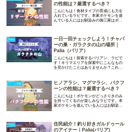
よ♪今回はマルチプレ
の性能は？厳選するべき？
こんにちは！食材タイプの育成にも力を
入れているラビです。本家ポケモンを遊
んでいる人にはお馴染みの御三家はポケ
モンスリープでも活躍してくれていま
す。中でもフシギダネ・ヒトカゲ・ゼニ
ガメのカントー御三家は大人気ですよ
一日一回チェックしよう！チャパ
ね。今回はヒトカゲ、リザード
Palia
ーの巣・ガラクタの山の場所｜
Palia（パリア）
こんにちは！探索するパリアン、ラビで
す！キリマエリアを探索中にこんなもの
を見かけたことはありませんか？これは
ガラクタの山です。よ～く見ると中にサ
ンドイッチが紛れています笑ラビサンド
イッチ…ケンリのかな…？Palia（パリ
ヒノアラシ、マグマラシ、バクフ
ゲーム攻略
ア）では一日一回この
ーンの性能は？厳選するべき？
こんにちは！ポケモンがどっさりきのみ
を持ってくるのが楽しみなラビです。本
家ポケモンを遊んでいる人にはお馴染み
の御三家はポケモンスリープでも活躍し
てくれています。チコリータ・ヒノアラ
シ・ワニノコのジョウト御三家も人気で
住民紹介！釣り好きガルドゥール
すよね。今回はヒノアラシ
Palia
のアイナー｜Palia(パリア)