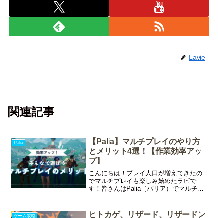
Lavie
関連記事
【Palia】マルチプレイのやり方
Palia
とメリット4選！【作業効率アッ
プ】
こんにちは！プレイ人口が増えてきたの
でマルチプレイも楽しみ始めたラビで
す！皆さんはPalia（パリア）でマルチプ
レイをしたことはありますか？もちろん
ソロで遊ぶのも良いですが、野良の人や
フレンドと一緒に遊ぶのもおすすめです
ヒトカゲ、リザード、リザードン
ゲーム攻略