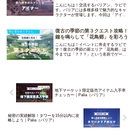
こんにちは！交流するパリアン、ラビで
す。パリアには多種多様で魅力的なキャ
ラクターが登場します。今回は「アイナ
ー」についてまとめていきます！今回の
記事でわかることアイナーの好きな物、
嫌いな物アイナーのクエスト一覧アイナ
復古の季節の第３クエスト攻略！
Sky 星を紡ぐ子どもたち
ーの挨拶セリフ翻訳© 2
鐘を鳴らして「花鳥郷」を彩ろう
こんにちは！イベントに奔走するラビで
す！復古の季節の新エリア「花鳥郷」は
今までは「？？？」という名前でゲーム
に登場していました。そしてついに！
「花鳥郷」と呼べる日がきました♪今回の
記事では３つ目の季節のクエストの攻略
情報をお伝えしていきます
地下マーケット限定販売アイテム入手率
チェッカー｜Palia（パリア）
秘密の実績解除！タワーを15分以内に攻
略しよう｜Palia（パリア）