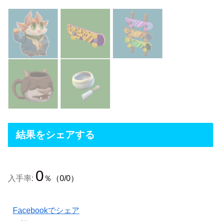
結果をシェアする
0
入手率:
％（0/0）
Facebookでシェア