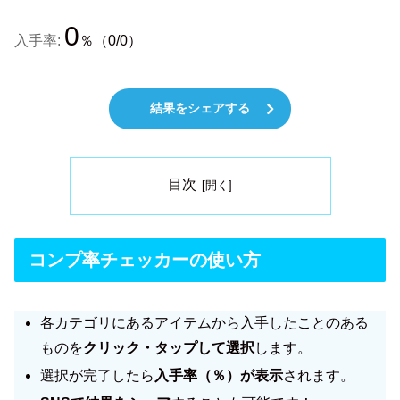
0
入手率:
％（0/0）
結果をシェアする
目次
コンプ率チェッカーの使い方
各カテゴリにあるアイテムから入手したことのある
ものを
クリック・タップして選択
します。
選択が完了したら
入手率（％）が表示
されます。