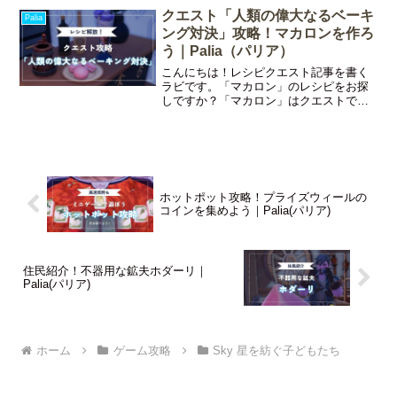
良くなるまではちょっと怖い印象かもし
クエスト「人類の偉大なるベーキ
Palia
れません…笑今回はカレーリ
ング対決」攻略！マカロンを作ろ
う｜Palia（パリア）
こんにちは！レシピクエスト記事を書く
ラビです。「マカロン」のレシピをお探
しですか？「マカロン」はクエストで入
手可能な料理レシピですよ！今回はクエ
スト「人類の偉大なるベーキング対決」
の攻略情報をお届けします！今回の記事
でわかることクエスト「人
ホットポット攻略！プライズウィールの
コインを集めよう｜Palia(パリア)
住民紹介！不器用な鉱夫ホダーリ｜
Palia(パリア)
ホーム
ゲーム攻略
Sky 星を紡ぐ子どもたち