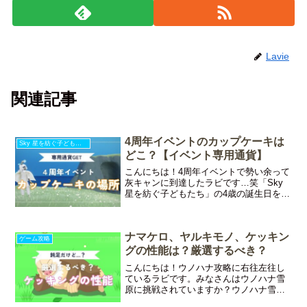
Lavie
関連記事
4周年イベントのカップケーキは
Sky 星を紡ぐ子どもたち
どこ？【イベント専用通貨】
こんにちは！4周年イベントで勢い余って
灰キャンに到達したラビです…笑「Sky
星を紡ぐ子どもたち」の4歳の誕生日を祝
うダンスパーティー初日です！特別なエ
リア「オフィス」がとっても賑やかで楽
しいですよ♪今回の記事ではイベント専用
ナマケロ、ヤルキモノ、ケッキン
通貨が貰えるカ
ゲーム攻略
グの性能は？厳選するべき？
こんにちは！ウノハナ攻略に右往左往し
ているラビです。みなさんはウノハナ雪
原に挑戦されていますか？ウノハナ雪原
のエースポケモンといえばトドゼルガで