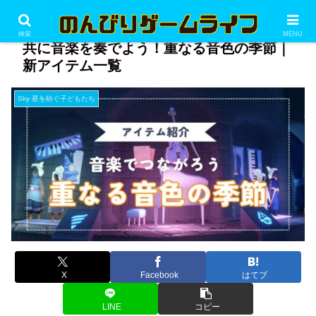
PR
検索
MENU
共に音楽を奏でよう！重なる音色の季節｜
新アイテム一覧
Sky 星を紡ぐ子どもたち
X
Facebook
はてブ
LINE
コピー