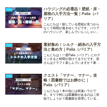
すが、複数育成するとなるとアメの分配
が大変になります。ラビ3匹育てています
ハウジングの必需品！壁紙・床・
が、全員トドゼルガにさ
Palia
屋根の入手方法一覧｜Palia（パ
リア）
こんにちは！探している壁紙が見つから
なくて時間が過ぎゆくラビです。パリア
のハウジング、楽しんでいらっしゃいま
すか？家具の組み合わせ次第で無限の可
能性を感じるパリア。家具を変えずに印
象をガラッと変えたいときに役立つのが
素材集め！シルク・絹糸の入手方
Palia
「壁紙」と「床」です。2
法と集め方｜Palia（パリア）
こんにちは！一度Palia（パリア）にログ
インすると時間が溶けてるラビです。皆
さんはクラフト楽しんでいますか？家具
製作などで必要になってくる素材の一つ
にシルクってありますよね。絹糸を織機
で加工することで作れるのですが、序盤
クエスト「マナー、マナー」攻
Palia
は絹糸がなかなか集
略！図書館ではお静かに｜
Palia（パリア）
こんにちは！本の虫には程遠いラビで
す。キリマ村には図書館があるのはご存
知でしょうか？図書館を管理しているの
はカレーリ。メガネを掛けたマジリの女
性でエルイーゼの双子の妹です。ラビ仲