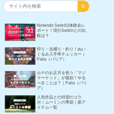
Nintendo Switch2体験会レ
ポート！現行Switchとの比
較は？
狩り・虫捕り・釣り！ぬい
ぐるみ入手率チェッカー｜
Palia（パリア）
ルナのお正月を祝う「マジ
マーケット」が復刻！やる
べきことは？｜Palia（パリ
ア）
人気作品との待望のコラ
ボ！ムーミンの季節｜新ア
イテム一覧