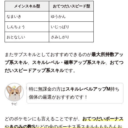
メインスキル型
おてつだいスピード型
なまいき
ゆうかん
しんちょう
いじっぱり
おとなしい
さみしがり
またサブスキルとしておすすめできるのが
最大所持数アッ
プ系スキル
、
スキルレベル・確率アップ系スキル
、
おてつ
だいスピードアップ系スキル
です。
特に無課金の方は
スキルレベルアップM
持ち
個体の厳選がおすすめです！
ラビ
どのポケモンにも言えることですが、
おてつだいボーナス
や
きのみの数S
などの金のボーナス系スキルももちろんお