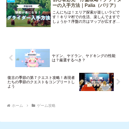
Palia
ーの入手方法｜Palia（パリア）
こんにちは！エリア探索が楽しいラビで
す！キリマ村での生活、楽しんでますで
しょうか？序盤の方はマップが広すぎて
移動が大変じゃないですか？グライダー
を手に入れれば移動が楽になるかもしれ
ませんよ！今回の記事ではグライダーの
入手方法についてご紹介し
ヤドン、ヤドラン、ヤドキングの性能
は？厳選するべき？
復古の季節の第７クエスト攻略！表現者
たちの季節のクエストをコンプリートし
よう
ホーム
ゲーム攻略