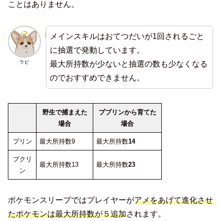
ことはありません。
メインスキルはおてつだいが1回されるごと
に抽選で発動しています。
ラビ
最大所持数が少ないと抽選の数も少なくなる
のでおすすめできません。
野生で捕まえた
ププリンから育てた
場合
場合
プリン
最大所持数9
最大所持数
14
プクリ
最大所持数13
最大所持数
23
ン
ポケモンスリープではプレイヤーが
アメをあげて進化させ
たポケモンは最大所持数が５追加
されます。