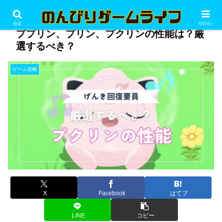
PR
検索
MENU
ププリン、プリン、プクリンの性能は？厳
選するべき？
ゲーム攻略
X
Facebook
はてブ
LINE
コピー