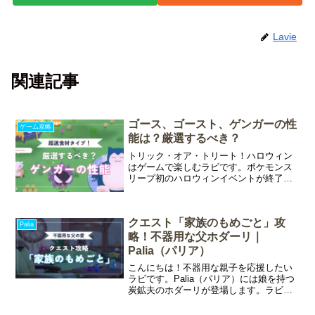
Lavie
関連記事
ゴース、ゴースト、ゲンガーの性
ゲーム攻略
能は？厳選するべき？
トリック・オア・トリート！ハロウィン
はゲームで楽しむラビです。ポケモンス
リープ初のハロウィンイベントが終了し
ましたね。ピックアップポケモンのゴー
ス、ゴースト、ゲンガーには会えました
か？今回はゴース、ゴースト、ゲンガー
クエスト「家族のもめごと」攻
の性能と厳選すべきかどう
Palia
略！不器用な父ホダーリ｜
Palia（パリア）
こんにちは！不器用な親子を応援したい
ラビです。Palia（パリア）には娘を持つ
炭鉱夫のホダーリが登場します。ラビは
じめて住宅区画を訪れたときに整地して
いた男性ですよ！初期では恋愛対象では