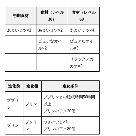
食材（レベル
食材（レベル
初期食材
30）
60）
あまいミツ×1
あまいミツ×2
あまいミツ×4
ピュアなオイ
ピュアなオイ
ル×2
ル×3
リラックスカ
カオ×2
進化前
進化後
進化条件
ププリンとの睡眠時間50時間
ププリ
プリン
以上
ン
プリンのアメ20個
プクリ
つきのいし×1
プリン
ン
プリンのアメ80個