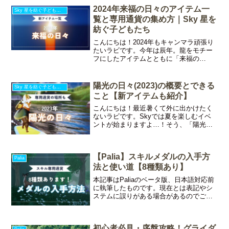
なかったのですが、以前のアップデート
2024年来福の日々のアイテム一
Sky 星を紡ぐ子どもたち
で恋愛対象キャラク
覧と専用通貨の集め方｜Sky 星を
紡ぐ子どもたち
こんにちは！2024年もキャンマラ頑張り
たいラビです。今年は辰年。龍をモチー
フにしたアイテムとともに「来福の
日々」がやってきます♪今回は2024年の
「来福の日々」についてお伝えしていき
ます。今回の記事でわかること来福の
陽光の日々(2023)の概要とできる
Sky 星を紡ぐ子どもたち
日々(2024)の開催
こと【新アイテムも紹介】
こんにちは！最近暑くて外に出かけたく
ないラビです。Skyでは夏を楽しむイベ
ントが始まりますよ…！そう、「陽光の
日々」がやってきます。暑さを忘れて思
い切り遊びましょう♪今回は2023年の「陽
光の日々」についてお伝えしていきま
【Palia】スキルメダルの入手方
す。今回の記事でわ
Palia
法と使い道【8種類あり】
本記事はPaliaのベータ版、日本語対応前
に執筆したものです。現在とは表記やシ
ステムに誤りがある場合があるのでご了
承ください。こんにちは！Palia沼から当
面の間抜け出せなさそうなラビです。み
なさんスキルメダルってご存じですか？
初心者必見・序盤攻略！グライダ
Paliaの