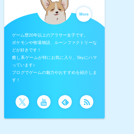
More
ゲーム歴20年以上のアラサー女子です。
ポケモンや牧場物語、ルーンファクトリーな
どが好きです！
癒し系ゲームが特にお気に入り。Skyにハマ
っています♪
ブログでゲームの魅力やおすすめを紹介しま
す！