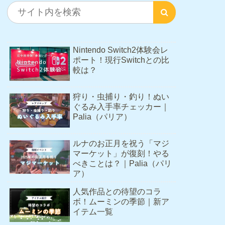
Nintendo Switch2体験会レ
ポート！現行Switchとの比
較は？
狩り・虫捕り・釣り！ぬい
ぐるみ入手率チェッカー｜
Palia（パリア）
ルナのお正月を祝う「マジ
マーケット」が復刻！やる
べきことは？｜Palia（パリ
ア）
人気作品との待望のコラ
ボ！ムーミンの季節｜新ア
イテム一覧